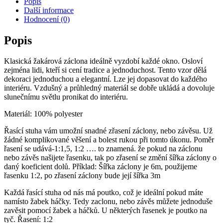
Popis
Další informace
Hodnocení (0)
Popis
Klasická žakárová záclona ideálně vyzdobí každé okno. Osloví
zejména lidi, kteří si cení tradice a jednoduchost. Tento vzor dělá
dekoraci jednoduchou a elegantní. Lze jej dopasovat do každého
interiéru. Vzdušný a průhledný materiál se dobře ukládá a dovoluje
slunečnímu světlu pronikat do interiéru.
Materiál: 100% polyester
Řasící stuha vám umožní snadné zřasení záclony, nebo závěsu. Už
žádné komplikované věšení a bolest rukou při tomto úkonu. Poměr
řasení se udává-1:1,5, 1:2 …. to znamená. že pokud na záclonu
nebo závěs našijete řasenku, tak po zřasení se změní šířka záclony o
daný koeficient dolů. Příklad: Šířka záclony je 6m, použijeme
řasenku 1:2, po zřasení záclony bude její šířka 3m
Každá řasící stuha od nás má poutko, což je ideální pokud máte
namísto žabek háčky. Tedy zaclonu, nebo závěs můžete jednoduše
zavěsit pomocí žabek a háčků. U některých řasenek je poutko na
tyč. Řasení: 1:2