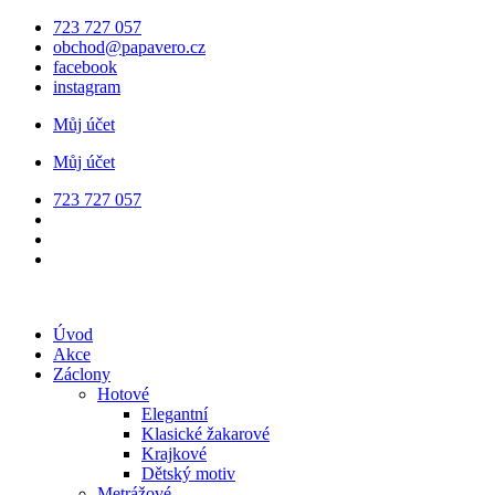
Přejít
723 727 057
k
obchod@papavero.cz
obsahu
facebook
instagram
Můj účet
Můj účet
723 727 057
Úvod
Akce
Záclony
Hotové
Elegantní
Klasické žakarové
Krajkové
Dětský motiv
Metrážové