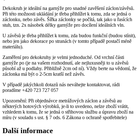
Dekokruh je ideální na garnýže pro snadné zavěšení záclon/závěsů.
Při této možnosti ukládání je třeba přihlížet k tomu, zda se jedná o
záclonku, nebo závěs. Šířka záclonky se počítá, tak jako u řasících
stuh, tzn. 2x násobek délky garnýže pro docílení ideálních vln.
U závěsů je třeba přihlížet k tomu, zda budou funkční (budou stínit),
nebo jen jako dekorace po stranách (v tomto případě postačí méně
materiálu).
Zaměření pro dekokruhy je velmi jednoduché. Od vrchní části
garnýže po (je na vašem rozhodnutí, ale nejluxusněji to u závěsů
působí až u podlahy. Přibližně 2cm od ní). Vždy berte na vědomí, že
záclonka má být o 2-5cm kratší než závěs.
V případě jakýchkoli dotazů nás neváhejte kontaktovat, rádi
poradíme +420 723 727 057
Upozornění: Při objednávce metrážových záclon a závěsů au
některých hotových výrobků, je-li to uvedeno, nelze zboží vrátit,
vzhledem k tomu, že se jedná o střihovou službu a úpravu zboží na
míru (v souladu s ust. § 7 ods. 6 Zákona o ochraně spotřebitele)
Další informace