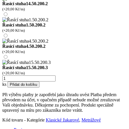
Řasící stuha14.50.200.2
(+
20,00
Kč
/m)
Řasící stuha1.50.200.2
(+
20,00
Kč
/m)
Řasící stuha4.50.200.2
(+
20,00
Kč
/m)
Řasící stuha15.50.200.3
(+
20,00
Kč
/m)
AZ5345070
množství
ks
Přidat do košíku
Při výběru platby je zapotřebí jako úhradu uvést Platba předem
převodem na účet, v opačném případě nebude možné zrealizovat
Vaši objednávku. Děkujeme za pochopení. Produkt speciálně
upravený na míru pro zákazníka nelze vrátit.
Kód tovaru
-
Kategórie
Klasické žakarové
,
Metrážové