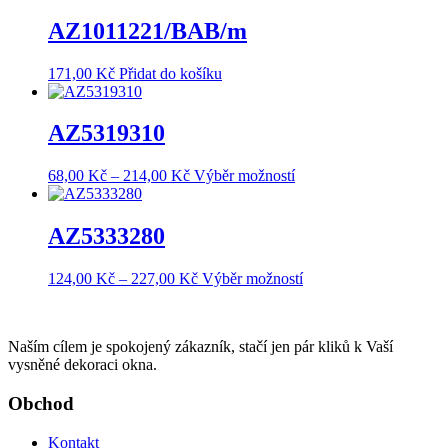
77,00 Kč
má
až
více
AZ1011221/BAB/m
168,00 Kč
variant.
Možnosti
171,00
Kč
Přidat do košíku
lze
vybrat
na
AZ5319310
stránce
produktu
Rozpětí
Tento
68,00
Kč
–
214,00
Kč
Výběr možností
cen:
produkt
68,00 Kč
má
až
více
AZ5333280
214,00 Kč
variant.
Možnosti
Rozpětí
Tento
124,00
Kč
–
227,00
Kč
Výběr možností
lze
cen:
produkt
vybrat
124,00 Kč
má
na
až
více
stránce
Naším cílem je spokojený zákazník, stačí jen pár kliků k Vaší
227,00 Kč
variant.
produktu
vysněné dekoraci okna.
Možnosti
lze
Obchod
vybrat
na
stránce
Kontakt