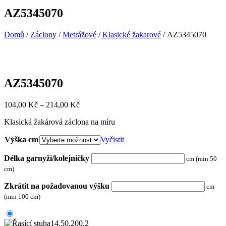
AZ5345070
Domů
/
Záclony
/
Metrážové
/
Klasické žakarové
/ AZ5345070
AZ5345070
Rozpětí
104,00
Kč
–
214,00
Kč
cen:
Klasická žakárová záclona na míru
104,00 Kč
až
Výška cm
Vyčistit
214,00 Kč
Délka garnyži/kolejničky
cm (min 50
cm)
Zkrátit na požadovanou výšku
cm
(min 100 cm)