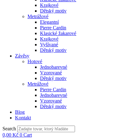
Krajkové
Dětský motiv
Metrážové
Elegantní
Pierre Cardin
Klasické žakarové
Krajkové
Vyšívané
Dětský motiv
Závěsy
Hotové
Jednobarevné
Vzorované
Dětský motiv
Metrážové
Pierre Cardin
Jednobarevné
Vzorované
Dětský motiv
Blog
Kontakt
Search
0,00
Kč
0
Cart