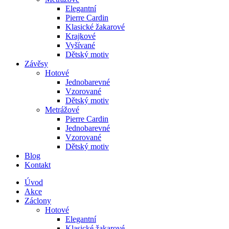
Elegantní
Pierre Cardin
Klasické žakarové
Krajkové
Vyšívané
Dětský motiv
Závěsy
Hotové
Jednobarevné
Vzorované
Dětský motiv
Metrážové
Pierre Cardin
Jednobarevné
Vzorované
Dětský motiv
Blog
Kontakt
Úvod
Akce
Záclony
Hotové
Elegantní
Klasické žakarové