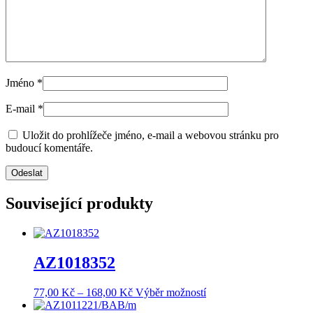
Jméno
*
E-mail
*
Uložit do prohlížeče jméno, e-mail a webovou stránku pro
budoucí komentáře.
Související produkty
AZ1018352
Rozpětí
Tento
77,00
Kč
–
168,00
Kč
Výběr možností
cen:
produkt