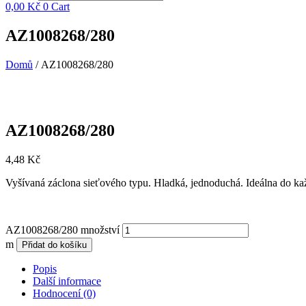
0,00
Kč
0
Cart
AZ1008268/280
Domů
/ AZ1008268/280
AZ1008268/280
4,48
Kč
Vyšívaná záclona sieťového typu. Hladká, jednoduchá. Ideálna do ka
AZ1008268/280 množství
m
Přidat do košíku
Popis
Další informace
Hodnocení (0)