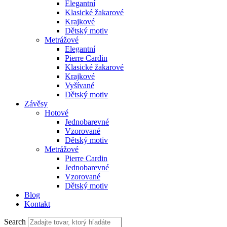
Elegantní
Klasické žakarové
Krajkové
Dětský motiv
Metrážové
Elegantní
Pierre Cardin
Klasické žakarové
Krajkové
Vyšívané
Dětský motiv
Závěsy
Hotové
Jednobarevné
Vzorované
Dětský motiv
Metrážové
Pierre Cardin
Jednobarevné
Vzorované
Dětský motiv
Blog
Kontakt
Search