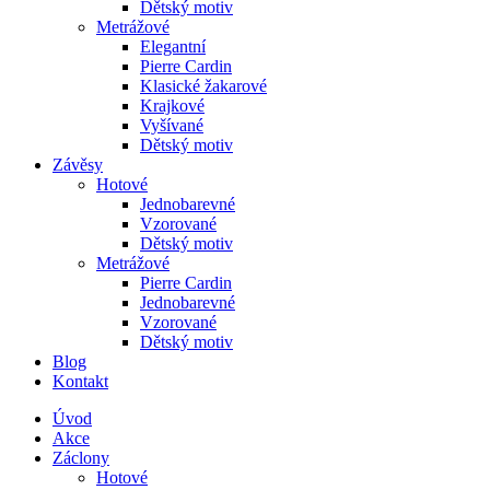
Dětský motiv
Metrážové
Elegantní
Pierre Cardin
Klasické žakarové
Krajkové
Vyšívané
Dětský motiv
Závěsy
Hotové
Jednobarevné
Vzorované
Dětský motiv
Metrážové
Pierre Cardin
Jednobarevné
Vzorované
Dětský motiv
Blog
Kontakt
Úvod
Akce
Záclony
Hotové