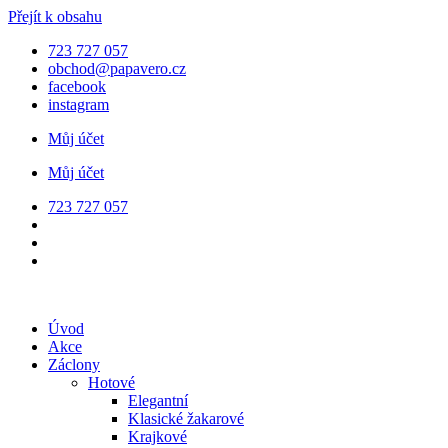
Přejít k obsahu
723 727 057
obchod@papavero.cz
facebook
instagram
Můj účet
Můj účet
723 727 057
Úvod
Akce
Záclony
Hotové
Elegantní
Klasické žakarové
Krajkové