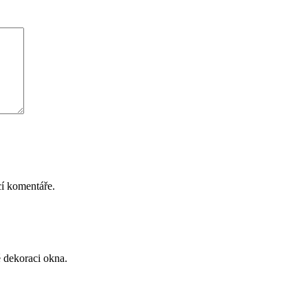
cí komentáře.
é dekoraci okna.