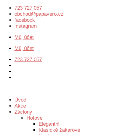
Přejít
723 727 057
k
obchod@papavero.cz
obsahu
facebook
instagram
Můj účet
Můj účet
723 727 057
Úvod
Akce
Záclony
Hotové
Elegantní
Klasické žakarové