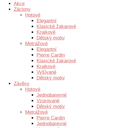
Akce
Záclony
Hotové
Elegantní
Klasické žakarové
Krajkové
Dětský motiv
Metrážové
Elegantní
Pierre Cardin
Klasické žakarové
Krajkové
Vyšívané
Dětský motiv
Závěsy
Hotové
Jednobarevné
Vzorované
Dětský motiv
Metrážové
Pierre Cardin
Jednobarevné