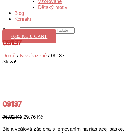
Vzorované
Dětský motiv
Blog
Kontakt
Search
0,00
KČ
0
CART
09137
Domů
/
Nezařazené
/ 09137
Sleva!
09137
Původní
Aktuální
36,82
Kč
29,76
Kč
cena
cena
byla:
je:
Biela voálová záclona s lemovaním na riasiacej páske.