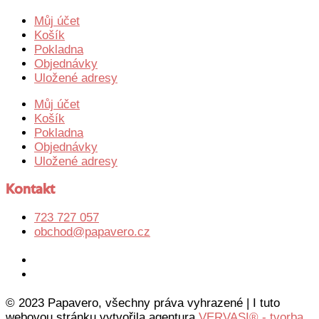
Můj účet
Košík
Pokladna
Objednávky
Uložené adresy
Můj účet
Košík
Pokladna
Objednávky
Uložené adresy
Kontakt
723 727 057
obchod@papavero.cz
© 2023 Papavero, všechny práva vyhrazené | I tuto
webovou stránku vytvořila agentura
VERVASI® - tvorba