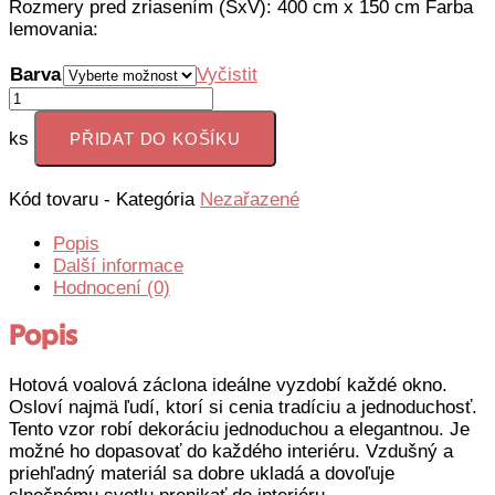
36,82 Kč.
29,76 Kč.
Rozmery pred zriasením (ŠxV): 400 cm x 150 cm Farba
lemovania:
Barva
Vyčistit
09137
množství
ks
PŘIDAT DO KOŠÍKU
Kód tovaru
-
Kategória
Nezařazené
Popis
Další informace
Hodnocení (0)
Popis
Hotová voalová záclona ideálne vyzdobí každé okno.
Osloví najmä ľudí, ktorí si cenia tradíciu a jednoduchosť.
Tento vzor robí dekoráciu jednoduchou a elegantnou. Je
možné ho dopasovať do každého interiéru. Vzdušný a
priehľadný materiál sa dobre ukladá a dovoľuje