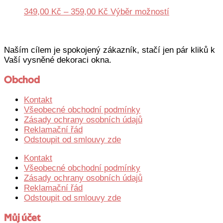
produktu
Možnosti
Rozpětí
Tento
349,00
Kč
–
359,00
Kč
Výběr možností
lze
cen:
produkt
vybrat
349,00 Kč
má
na
až
více
stránce
Naším cílem je spokojený zákazník, stačí jen pár kliků k
359,00 Kč
variant.
produktu
Vaší vysněné dekoraci okna.
Možnosti
lze
Obchod
vybrat
na
Kontakt
stránce
Všeobecné obchodní podmínky
produktu
Zásady ochrany osobních údajů
Reklamační řád
Odstoupit od smlouvy zde
Kontakt
Všeobecné obchodní podmínky
Zásady ochrany osobních údajů
Reklamační řád
Odstoupit od smlouvy zde
Můj účet