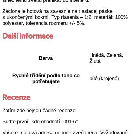
slnečnému svetlu prenikať do interiéru.
Záclona je hotová na zavesnie na riasiacej páske
s ukončenými bokmi. Typ riasenia – 1:2, materiál: 100%
polyester, tolerancia rozmeru +/- 5%.
Další informace
Hnědá, Zelená,
Barva
Žlutá
Rychlé třídění podle toho co
bílé (krojené)
potřebujete
Recenze
Zatím zde nejsou žádné recenze.
Buďte první, kdo ohodnotí „09137“
Vaše e-mailová adresa nebude zveřejněna.
Vyžadované