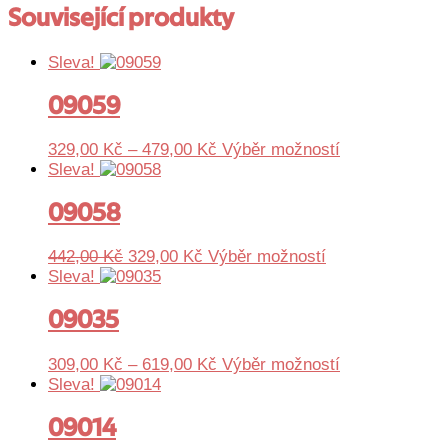
Související produkty
Sleva!
09059
Rozpětí
Tento
329,00
Kč
–
479,00
Kč
Výběr možností
cen:
produkt
Sleva!
329,00 Kč
má
až
více
09058
479,00 Kč
variant.
Možnosti
Původní
Aktuální
Tento
442,00
Kč
329,00
Kč
Výběr možností
lze
cena
cena
produkt
Sleva!
vybrat
byla:
je:
má
na
442,00 Kč.
329,00 Kč.
více
09035
stránce
variant.
produktu
Možnosti
Rozpětí
Tento
309,00
Kč
–
619,00
Kč
Výběr možností
lze
cen:
produkt
Sleva!
vybrat
309,00 Kč
má
na
až
více
09014
stránce
619,00 Kč
variant.