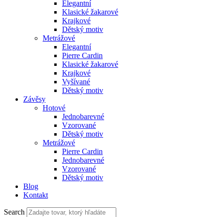
Elegantní
Klasické žakarové
Krajkové
Dětský motiv
Metrážové
Elegantní
Pierre Cardin
Klasické žakarové
Krajkové
Vyšívané
Dětský motiv
Závěsy
Hotové
Jednobarevné
Vzorované
Dětský motiv
Metrážové
Pierre Cardin
Jednobarevné
Vzorované
Dětský motiv
Blog
Kontakt
Search