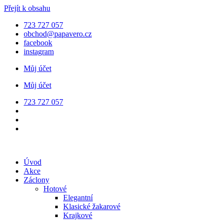
Přejít k obsahu
723 727 057
obchod@papavero.cz
facebook
instagram
Můj účet
Můj účet
723 727 057
Úvod
Akce
Záclony
Hotové
Elegantní
Klasické žakarové
Krajkové