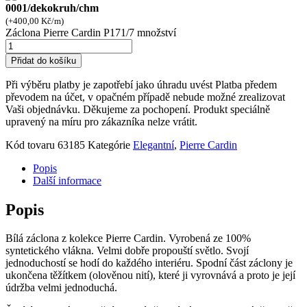
0001/dekokruh/chm
(+
400,00
Kč
/m)
Záclona Pierre Cardin P171/7 množství
Přidat do košíku
Při výběru platby je zapotřebí jako úhradu uvést Platba předem
převodem na účet, v opačném případě nebude možné zrealizovat
Vaši objednávku. Děkujeme za pochopení. Produkt speciálně
upravený na míru pro zákazníka nelze vrátit.
Kód tovaru
63185
Kategórie
Elegantní
,
Pierre Cardin
Popis
Další informace
Popis
Bílá záclona z kolekce Pierre Cardin. Vyrobená ze 100%
syntetického vlákna. Velmi dobře propouští světlo. Svojí
jednoduchostí se hodí do každého interiéru. Spodní část záclony je
ukončena těžítkem (olověnou nití), které ji vyrovnává a proto je její
údržba velmi jednoduchá.