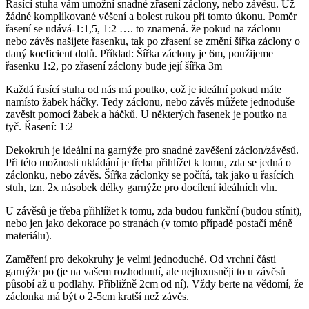
Řasící stuha vám umožní snadné zřasení záclony, nebo závěsu. Už
žádné komplikované věšení a bolest rukou při tomto úkonu. Poměr
řasení se udává-1:1,5, 1:2 …. to znamená. že pokud na záclonu
nebo závěs našijete řasenku, tak po zřasení se změní šířka záclony o
daný koeficient dolů. Příklad: Šířka záclony je 6m, použijeme
řasenku 1:2, po zřasení záclony bude její šířka 3m
Každá řasící stuha od nás má poutko, což je ideální pokud máte
namísto žabek háčky. Tedy záclonu, nebo závěs můžete jednoduše
zavěsit pomocí žabek a háčků. U některých řasenek je poutko na
tyč. Řasení: 1:2
Dekokruh je ideální na garnýže pro snadné zavěšení záclon/závěsů.
Při této možnosti ukládání je třeba přihlížet k tomu, zda se jedná o
záclonku, nebo závěs. Šířka záclonky se počítá, tak jako u řasících
stuh, tzn. 2x násobek délky garnýže pro docílení ideálních vln.
U závěsů je třeba přihlížet k tomu, zda budou funkční (budou stínit),
nebo jen jako dekorace po stranách (v tomto případě postačí méně
materiálu).
Zaměření pro dekokruhy je velmi jednoduché. Od vrchní části
garnýže po (je na vašem rozhodnutí, ale nejluxusněji to u závěsů
působí až u podlahy. Přibližně 2cm od ní). Vždy berte na vědomí, že
záclonka má být o 2-5cm kratší než závěs.