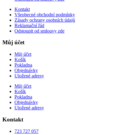
Kontakt
Všeobecné obchodní podmínky
Zásady ochrany osobních údajů
Reklamační řád
Odstoupit od smlouvy zde
Můj účet
Můj účet
Košík
Pokladna
Objednávky
Uložené adresy
Můj účet
Košík
Pokladna
Objednávky
Uložené adresy
Kontakt
723 727 057