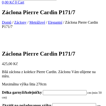
0,00
Kč
0
Cart
Záclona Pierre Cardin P171/7
Domů
/
Záclony
/
Metrážové
/
Elegantní
/ Záclona Pierre Cardin
P171/7
Záclona Pierre Cardin P171/7
425,00
Kč
Bílá záclona z kolekce Pierre Cardin. Záclonu Vám ušijeme na
míru.
Maximálna výška šitia 270cm
Délka garnyži/kolejničky
cm (min 50
cm)
Zkrátit na požadovanou výšku
cm