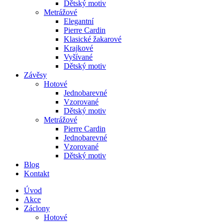
Dětský motiv
Metrážové
Elegantní
Pierre Cardin
Klasické žakarové
Krajkové
Vyšívané
Dětský motiv
Závěsy
Hotové
Jednobarevné
Vzorované
Dětský motiv
Metrážové
Pierre Cardin
Jednobarevné
Vzorované
Dětský motiv
Blog
Kontakt
Úvod
Akce
Záclony
Hotové