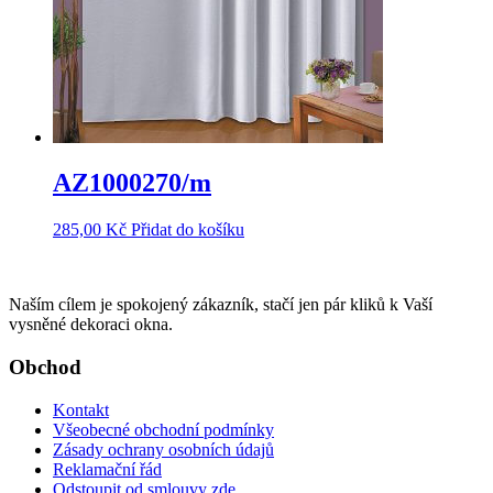
AZ1000270/m
285,00
Kč
Přidat do košíku
Naším cílem je spokojený zákazník, stačí jen pár kliků k Vaší
vysněné dekoraci okna.
Obchod
Kontakt
Všeobecné obchodní podmínky
Zásady ochrany osobních údajů
Reklamační řád
Odstoupit od smlouvy zde